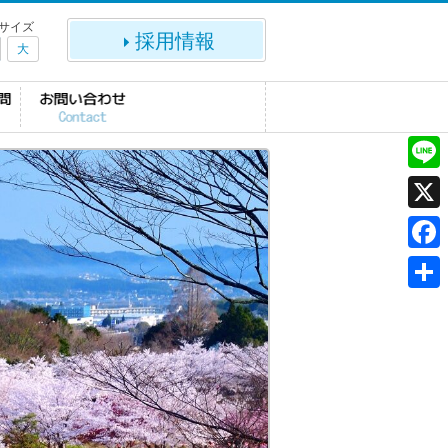
サイズ
採用情報
大
L
i
X
n
F
e
a
共
c
有
e
b
o