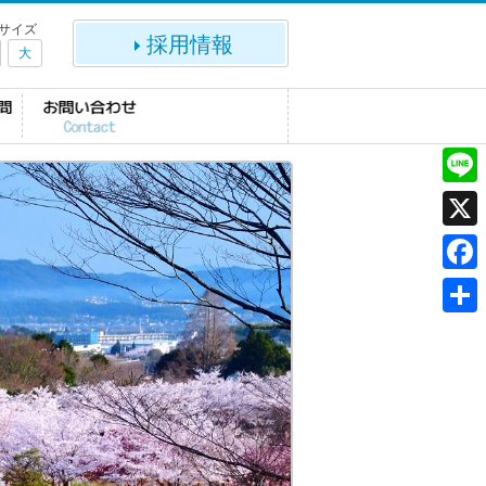
サイズ
採用情報
大
L
i
X
n
F
e
a
共
c
有
e
b
o