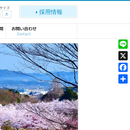
サイズ
採用情報
大
L
i
X
n
F
e
a
共
c
有
e
b
o