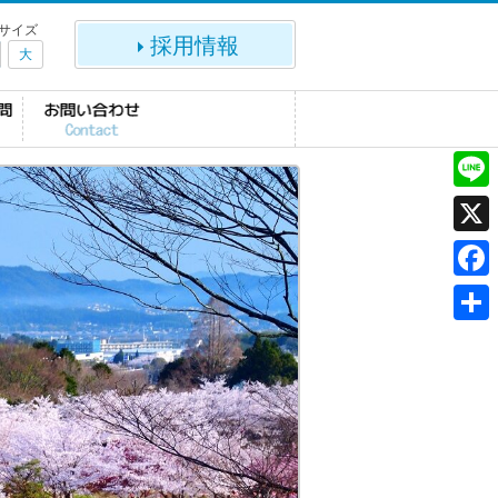
サイズ
採用情報
大
L
i
X
n
F
e
a
共
c
有
e
b
o