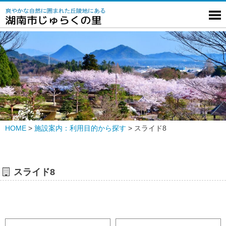
HOME
>
施設案内：利用目的から探す
>
スライド8
スライド8