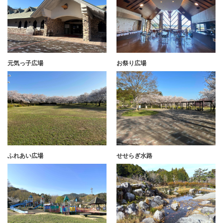
元気っ子広場
お祭り広場
ふれあい広場
せせらぎ水路