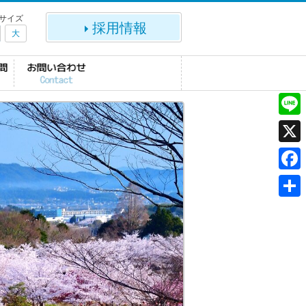
サイズ
採用情報
大
L
i
X
n
F
e
a
共
c
有
e
b
o