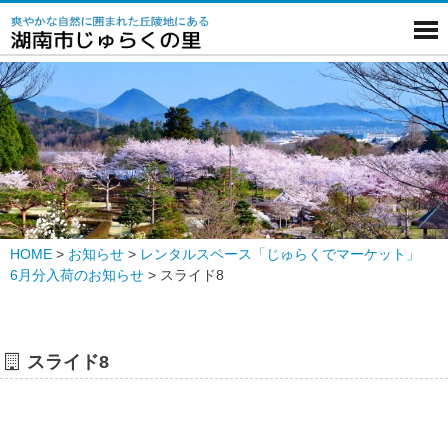
HOME
>
お知らせ
>
レンタルスペース「じゅらくでマーケット」
6月分入荷のお知らせ
>
スライド8
スライド8