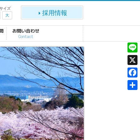
サイズ
採用情報
大
L
i
X
n
F
e
a
共
c
有
e
b
o