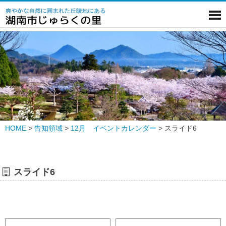
HOME
>
告知領域
>
12月 イベントカレンダー
>
スライド6
スライド6