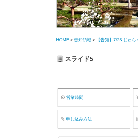
HOME
>
告知領域
>
【告知】7/25 じゅ
スライド5
営業時間
申し込み方法