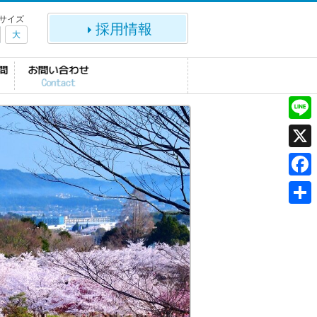
サイズ
採用情報
大
L
i
X
n
F
e
a
共
c
有
e
b
o