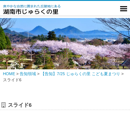
HOME
>
告知領域
>
【告知】7/25 じゅらくの里 こども夏まつり
>
スライド6
スライド6